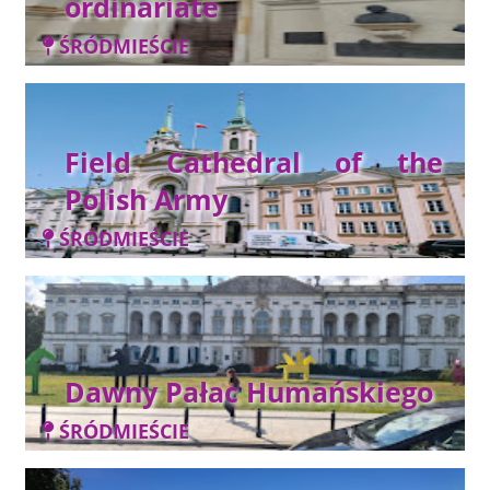
ordinariate
ŚRÓDMIEŚCIE
Field Cathedral of the
Polish Army
ŚRÓDMIEŚCIE
Dawny Pałac Humańskiego
ŚRÓDMIEŚCIE