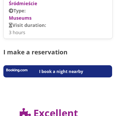
Śródmieście
Type:
Museums
Visit duration:
3 hours
I make a reservation
I book a night nearby
Excellent