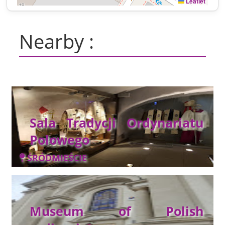
Leaflet
Nearby :
Sala Tradycji Ordynariatu
Polowego
ŚRÓDMIEŚCIE
Museum of Polish