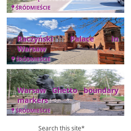
ŚRÓDMIEŚCIE
Raczyński Palace in
Warsaw
ŚRÓDMIEŚCIE
Warsaw Ghetto boundary
markers
ŚRÓDMIEŚCIE
Search this site*