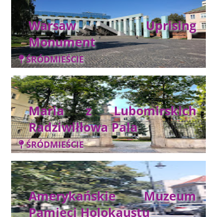
Warsaw Uprising
Monument
ŚRÓDMIEŚCIE
Maria z Lubomirskich
Radziwiłłowa Pala
ŚRÓDMIEŚCIE
Amerykańskie Muzeum
Pamięci Holokaustu