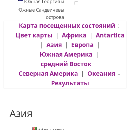
Южная Георгия и
Южные Сандвичевы
острова
Карта посещенных состояний
:
Цвет карты
|
Африка
|
Antartica
|
Азия
|
Европа
|
Южная Америка
|
средний Восток
|
Северная Америка
|
Океания
-
Результаты
Азия