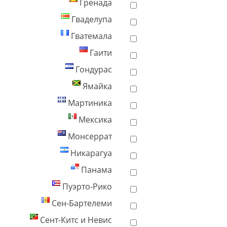
Гренада
Гваделупа
Гватемала
Гаити
Гондурас
Ямайка
Мартиника
Мексика
Монсеррат
Никарагуа
Панама
Пуэрто-Рико
Сен-Бартелеми
Сент-Китс и Невис