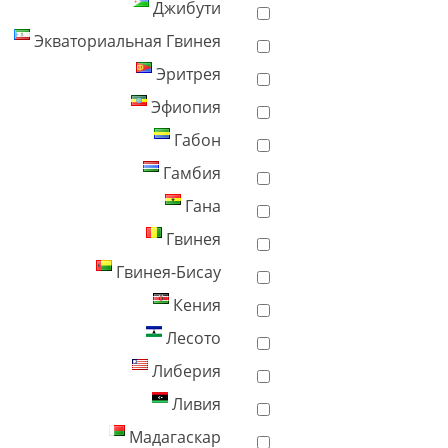
Джибути
Экваториальная Гвинея
Эритрея
Эфиопия
Габон
Гамбия
Гана
Гвинея
Гвинея-Бисау
Кения
Лесото
Либерия
Ливия
Мадагаскар