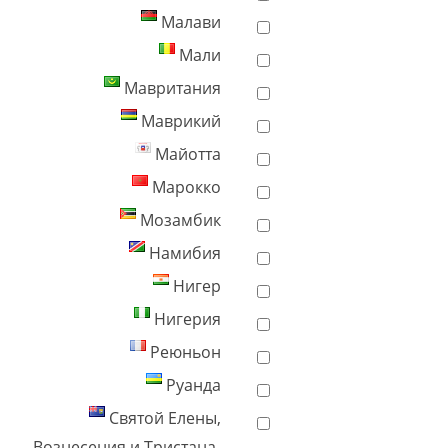
Малави
Мали
Мавритания
Маврикий
Майотта
Марокко
Мозамбик
Намибия
Нигер
Нигерия
Реюньон
Руанда
Святой Елены,
Вознесения и Тристана-