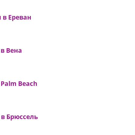
н в Ереван
 в Вена
 Palm Beach
 в Брюссель