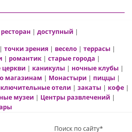
|
ресторан
|
доступный
|
|
точки зрения
|
весело
|
террасы
|
и
|
романтик
|
старые города
|
 церкви
|
каникулы
|
ночные клубы
|
по магазинам
|
Монастыри
|
пиццы
|
сключительные отели
|
закаты
|
кофе
|
ные музеи
|
Центры развлечений
|
ары
Поиск по сайту*