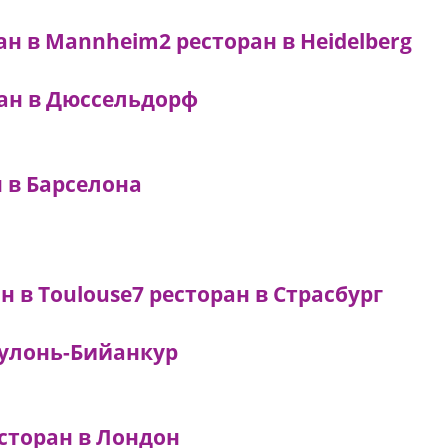
ран в Mannheim
2 ресторан в Heidelberg
ран в Дюссельдорф
н в Барселона
н в Toulouse
7 ресторан в Страсбург
Булонь-Бийанкур
есторан в Лондон