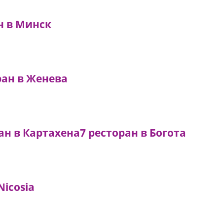
н в Минск
ран в Женева
ан в Картахена
7 ресторан в Богота
Nicosia