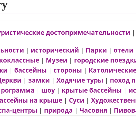
гу
уристические достопримечательности
льности
|
исторический
|
Парки
|
отели
коклассные
|
Музеи
|
городские поездк
жи
|
бассейны
|
стороны
|
Католические
Церкви
|
замки
|
Ходячие туры
|
поход 
программа
|
шоу
|
крытые бассейны
|
и
ассейны на крыше
|
Суси
|
Художествен
спа-центры
|
природа
|
Часовня
|
Пивов