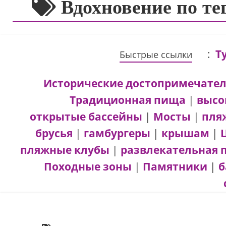
Вдохновение по те
:
Т
Быстрые ссылки
Исторические достопримечате
Традиционная пища
|
высо
открытые бассейны
|
Мосты
|
пля
брусья
|
гамбургеры
|
крышам
|
пляжные клубы
|
развлекательная 
Походные зоны
|
Памятники
|
б