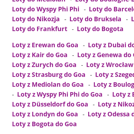
Loty do Wyspy Phi Phi
-
Loty do Barce
Loty do Nikozja
-
Loty do Bruksela
-
Loty do Frankfurt
-
Loty do Bogota
Loty z Erewan do Goa
-
Loty z Dubai d
Loty z Kair do Goa
-
Loty z Genewa do
Loty z Zurych do Goa
-
Loty z Wrocław
Loty z Strasburg do Goa
-
Loty z Szege
Loty z Mediolan do Goa
-
Loty z Boulo
-
Loty z Wyspy Phi Phi do Goa
-
Loty z
Loty z Düsseldorf do Goa
-
Loty z Niko
Loty z Londyn do Goa
-
Loty z Odessa 
Loty z Bogota do Goa