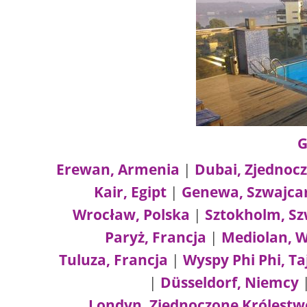
G
Erewan, Armenia
|
Dubai, Zjednoc
Kair, Egipt
|
Genewa, Szwajca
Wrocław, Polska
|
Sztokholm, Sz
Paryż, Francja
|
Mediolan, 
Tuluza, Francja
|
Wyspy Phi Phi, Ta
|
Düsseldorf, Niemcy
Londyn, Zjednoczone Królestw