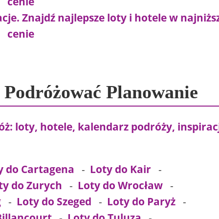
e. Znajdź najlepsze loty i hotele w najniżs
cenie
? Podróżować Planowanie
: loty, hotele, kalendarz podróży, inspirac
y do Cartagena
-
Loty do Kair
-
ty do Zurych
-
Loty do Wrocław
-
g
-
Loty do Szeged
-
Loty do Paryż
-
illancourt
-
Loty do Tuluza
-