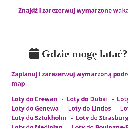
Znajdź i zarezerwuj wymarzone wakacj
Gdzie mogę latać
Zaplanuj i zarezerwuj wymarzoną podróż
map
Loty do Erewan
-
Loty do Dubai
-
Lot
Loty do Genewa
-
Loty do Lindos
-
Lo
Loty do Sztokholm
-
Loty do Strasbur
Loty do Mediolan
-
Loty do Boulogne-B