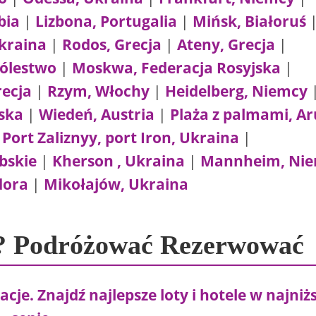
bia
|
Lizbona, Portugalia
|
Mińsk, Białoruś
kraina
|
Rodos, Grecja
|
Ateny, Grecja
|
rólestwo
|
Moskwa, Federacja Rosyjska
|
recja
|
Rzym, Włochy
|
Heidelberg, Niemcy
ska
|
Wiedeń, Austria
|
Plaża z palmami, A
|
Port Zaliznyy, port Iron, Ukraina
|
bskie
|
Kherson , Ukraina
|
Mannheim, Ni
dora
|
Mikołajów, Ukraina
? Podróżować Rezerwować