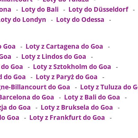
lona
-
Loty do Bali
-
Loty do Düsseldorf
Loty do Londyn
-
Loty do Odessa
-
o Goa
-
Loty z Cartagena do Goa
-
 Goa
-
Loty z Lindos do Goa
-
 do Goa
-
Loty z Sztokholm do Goa
-
d do Goa
-
Loty z Paryż do Goa
-
gne-Billancourt do Goa
-
Loty z Tuluza do 
 Barcelona do Goa
-
Loty z Bali do Goa
-
zja do Goa
-
Loty z Bruksela do Goa
-
do Goa
-
Loty z Frankfurt do Goa
-