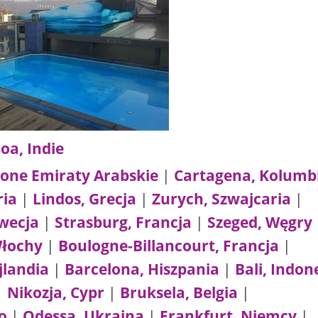
oa, Indie
zone Emiraty Arabskie
|
Cartagena, Kolumb
ria
|
Lindos, Grecja
|
Zurych, Szwajcaria
|
wecja
|
Strasburg, Francja
|
Szeged, Węgry
Włochy
|
Boulogne-Billancourt, Francja
|
jlandia
|
Barcelona, Hiszpania
|
Bali, Indon
|
Nikozja, Cypr
|
Bruksela, Belgia
|
o
|
Odessa, Ukraina
|
Frankfurt, Niemcy
|