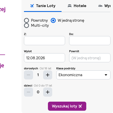
zej
je