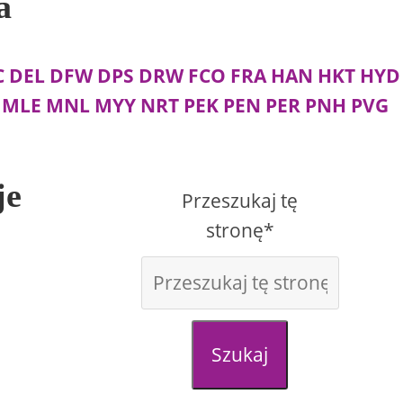
a
C
DEL
DFW
DPS
DRW
FCO
FRA
HAN
HKT
HYD
MLE
MNL
MYY
NRT
PEK
PEN
PER
PNH
PVG
je
Przeszukaj tę
stronę*
Szukaj