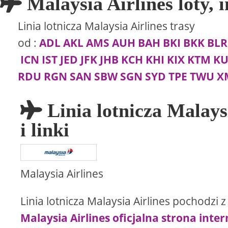
Malaysia Airlines loty, 
Linia lotnicza Malaysia Airlines trasy
od
:
ADL
AKL
AMS
AUH
BAH
BKI
BKK
BLR
ICN
IST
JED
JFK
JHB
KCH
KHI
KIX
KTM
K
RDU
RGN
SAN
SBW
SGN
SYD
TPE
TWU
X
Linia lotnicza Malays
i linki
Malaysia Airlines
Linia lotnicza Malaysia Airlines pochodz
Malaysia Airlines oficjalna strona int