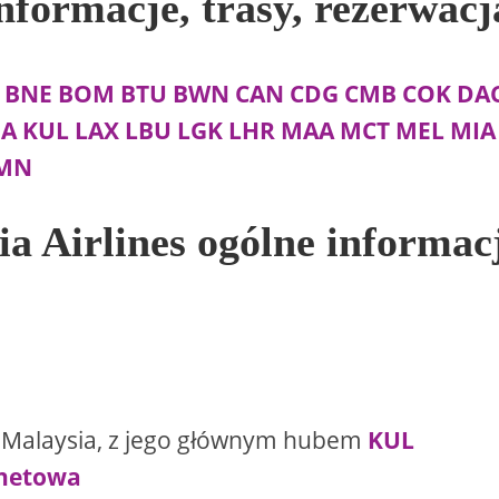
informacje, trasy, rezerwacj
BNE
BOM
BTU
BWN
CAN
CDG
CMB
COK
DA
UA
KUL
LAX
LBU
LGK
LHR
MAA
MCT
MEL
MIA
MN
ia Airlines ogólne informac
i z Malaysia, z jego głównym hubem
KUL
ernetowa