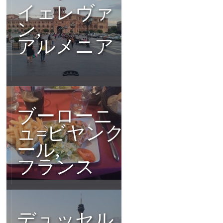
イェレヴァ
ン,
アルメニア
ブーローニ
ュ=ビヤンク
ール,
フランス
デュッセル