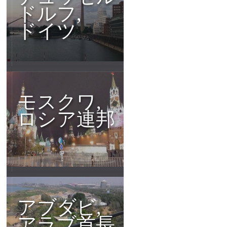
ドルフ,
ドイツ
モスクワ,
ロシア連邦
アブダビ,
アラブ首長