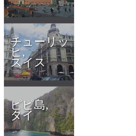
チューリッ
ヒ,
スイス
ピピ島,
タイ