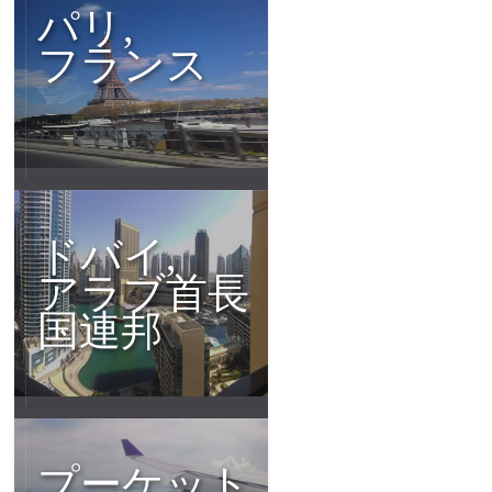
パリ,
フランス
ドバイ,
アラブ首長
国連邦
プーケット,