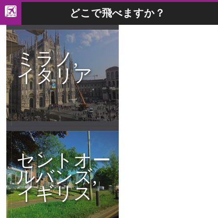
どこで飛べますか？
ミラノ,
イタリア
セントオー
ルバンズ,
イギリス