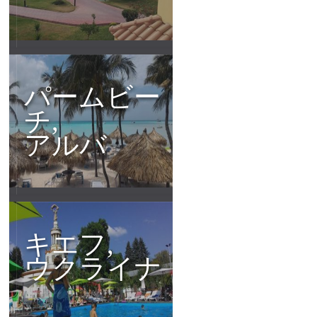
パームビー
チ,
アルバ
キエフ,
ウクライナ