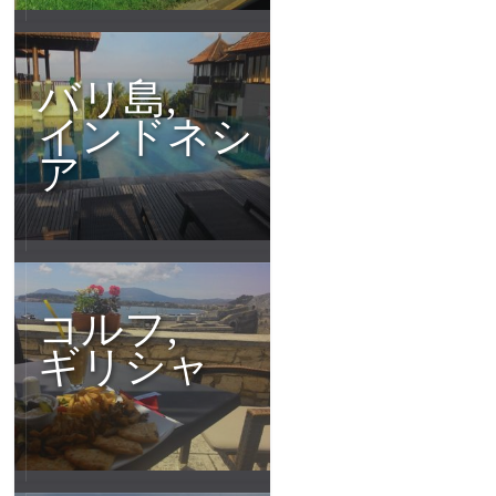
バリ島,
インドネシ
ア
コルフ,
ギリシャ