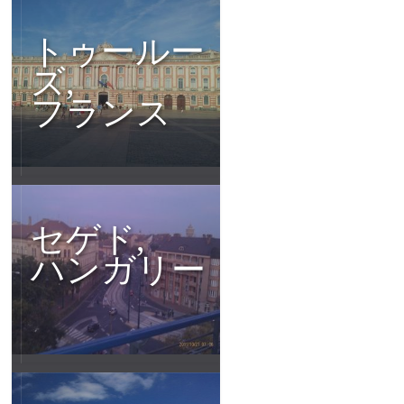
トゥールー
ズ,
フランス
セゲド,
ハンガリー