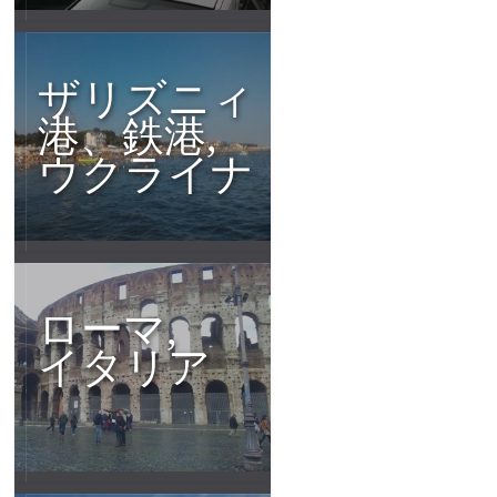
ザリズニィ
港、鉄港,
ウクライナ
ローマ,
イタリア