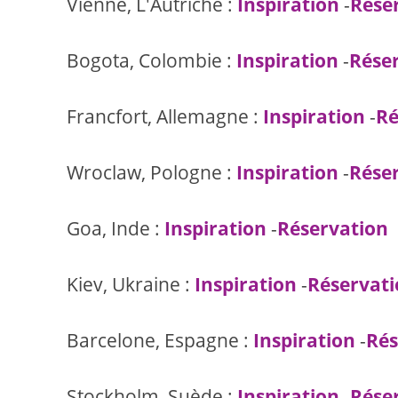
Vienne, L'Autriche :
Inspiration
-
Rése
Bogota, Colombie :
Inspiration
-
Rése
Francfort, Allemagne :
Inspiration
-
Ré
Wroclaw, Pologne :
Inspiration
-
Rése
Goa, Inde :
Inspiration
-
Réservation
Kiev, Ukraine :
Inspiration
-
Réservat
Barcelone, Espagne :
Inspiration
-
Rés
Stockholm, Suède :
Inspiration
-
Rése