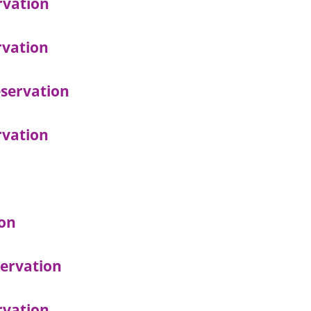
rvation
rvation
servation
rvation
ion
ervation
rvation