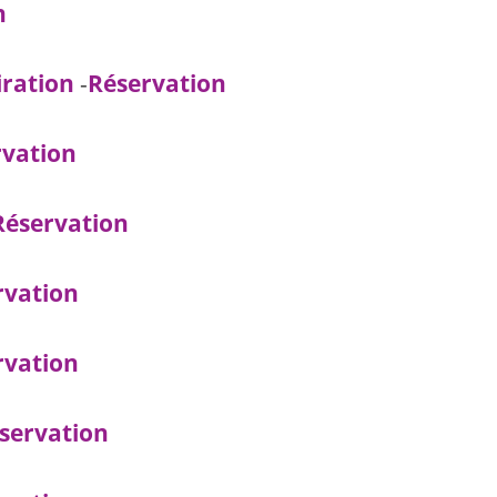
n
iration
-
Réservation
rvation
Réservation
rvation
rvation
servation