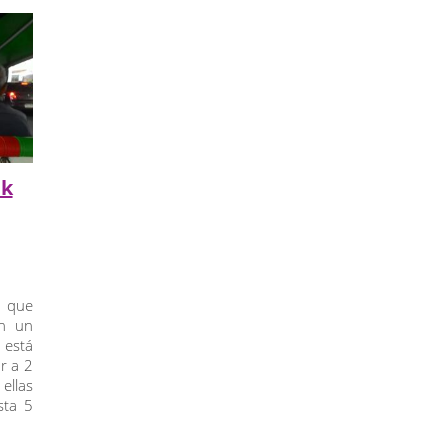
uk
o que
en un
 está
r a 2
ellas
sta 5