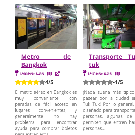
Metro de
Transporte T
Bangkok
tuk
เขตพระนคร
เขตพระนคร
4/5
-1/5
El metro aéreo en Bangkok es
¡Nada suena más típic
muy conveniente, con
pasear por la ciudad 
paradas de fácil acceso en
Tuk Tuk! Por lo general,
lugares convenientes, y
diseñado para transporta
generalmente no hay
personas, algunas de 
problema para encontrar
permiten que entren ha
ayuda para comprar boletos
personas....
para extranjeros....