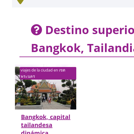
Destino superior
Bangkok, Tailandi
viajes de la ciudad en เขต
พระนคร
Bangkok, capital
tailandesa
dinámica