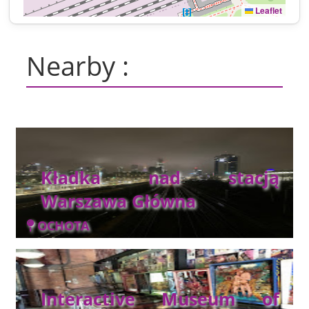
Leaflet
Nearby :
Kładka nad stacją
Warszawa Główna
OCHOTA
Interactive Museum of