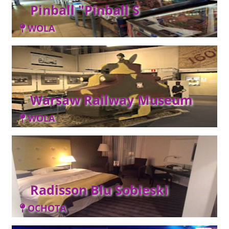
Pinball "Pinball S
WOLA
Warsaw Railway Museum
WOLA
Radisson Blu Sobieski
OCHOTA