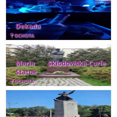
Dekada
OCHOTA
Maria Skłodowska-Curie
Statue
OCHOTA