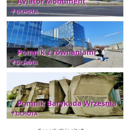
Aviator Monument
OCHOTA
Pomnik z równaniami
OCHOTA
Pomnik Barykada Września
OCHOTA