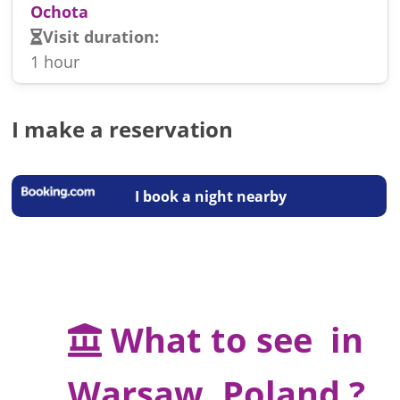
Ochota
Visit duration:
1 hour
I make a reservation
I book a night nearby
What to see in
Warsaw, Poland ?