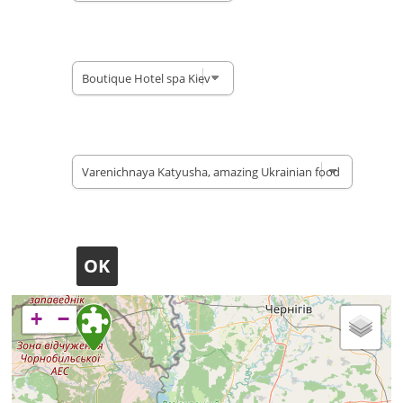
Unterkunft
Restaurants
+
−